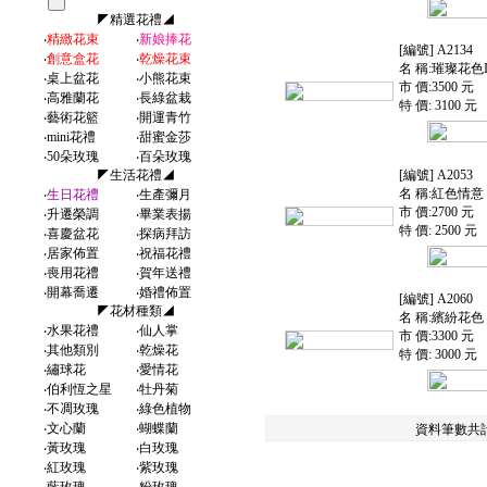
◤精選花禮◢
‧
精緻花束
‧
新娘捧花
[編號] A2134
‧
創意盒花
‧
乾燥花束
名 稱:璀璨花色I
‧
桌上盆花
‧
小熊花束
市 價:3500 元
‧
高雅蘭花
‧
長綠盆栽
特 價: 3100 元
‧
藝術花籃
‧
開運青竹
‧
mini花禮
‧
甜蜜金莎
‧
50朵玫瑰
‧
百朵玫瑰
◤生活花禮◢
[編號] A2053
名 稱:紅色情意
‧
生日花禮
‧
生產彌月
市 價:2700 元
‧
升遷榮調
‧
畢業表揚
特 價: 2500 元
‧
喜慶盆花
‧
探病拜訪
‧
居家佈置
‧
祝福花禮
‧
喪用花禮
‧
賀年送禮
‧
開幕喬遷
‧
婚禮佈置
[編號] A2060
◤花材種類◢
名 稱:繽紛花色
‧
水果花禮
‧
仙人掌
市 價:3300 元
‧
其他類別
‧
乾燥花
特 價: 3000 元
‧
繡球花
‧
愛情花
‧
伯利恆之星
‧
牡丹菊
‧
不凋玫瑰
‧
綠色植物
‧
文心蘭
‧
蝴蝶蘭
資料筆數共計
‧
黃玫瑰
‧
白玫瑰
‧
紅玫瑰
‧
紫玫瑰