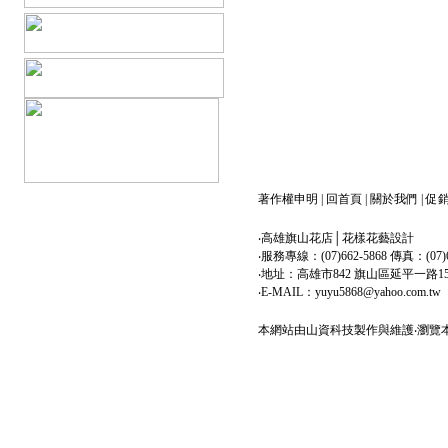
著作權申明
|
回首頁
|
關於我們
|
促
‧高雄旗山花店│花樣花藝設計
‧服務專線：(07)662-5868 傳真：(07)6
‧地址：高雄市842 旗山區延平一路1
‧E-MAIL：yuyu5868@yahoo.com.tw
本網站由
山資科技
製作與維護‧瀏覽本