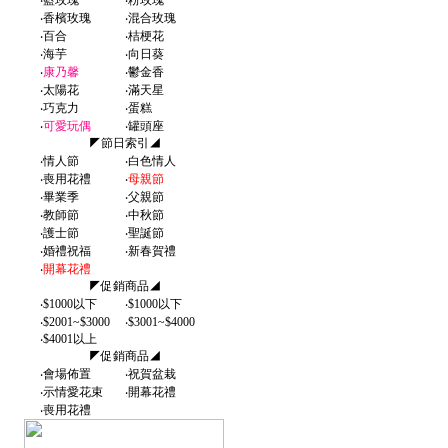
‧
藍玫瑰
‧
粉玫瑰
‧
香檳玫瑰
‧
混合玫瑰
‧
百合
‧
桔梗花
‧
海芋
‧
向日葵
‧
康乃馨
‧
鬱金香
‧
太陽花
‧
滿天星
‧
巧克力
‧
蛋糕
‧
可愛玩偶
‧
罐頭座
◤節日索引◢
‧
情人節
‧
白色情人
‧
喪用花禮
‧
母親節
‧
畢業季
‧
父親節
‧
教師節
‧
中秋節
‧
護士節
‧
聖誕節
‧
婚禮祝福
‧
新春賀禮
‧
開幕花禮
◤促銷商品◢
‧
$1000以下
‧
$1000以下
‧
$2001~$3000
‧
$3001~$4000
‧
$4001以上
◤促銷商品◢
‧
會場佈置
‧
祝賀盆栽
‧
示情愛花束
‧
開幕花禮
‧
喪用花禮