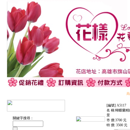
高雄
[編號] A5117
名 稱:蝴蝶蘭
景
關鍵字搜尋：
市 價:3700 元
特 價: 3500 元