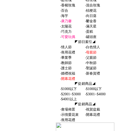
‧
藍玫瑰
‧
粉玫瑰
‧
香檳玫瑰
‧
混合玫瑰
‧
百合
‧
桔梗花
‧
海芋
‧
向日葵
‧
康乃馨
‧
鬱金香
‧
太陽花
‧
滿天星
‧
巧克力
‧
蛋糕
‧
可愛玩偶
‧
罐頭座
◤節日索引◢
‧
情人節
‧
白色情人
‧
喪用花禮
‧
母親節
‧
畢業季
‧
父親節
‧
教師節
‧
中秋節
‧
護士節
‧
聖誕節
‧
婚禮祝福
‧
新春賀禮
‧
開幕花禮
◤促銷商品◢
‧
$1000以下
‧
$1000以下
‧
$2001~$3000
‧
$3001~$4000
‧
$4001以上
◤促銷商品◢
‧
會場佈置
‧
祝賀盆栽
‧
示情愛花束
‧
開幕花禮
‧
喪用花禮