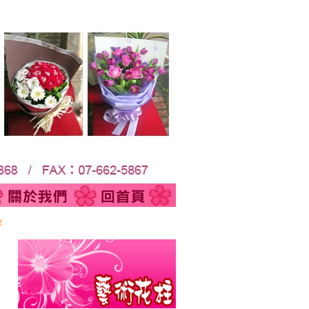
會場佈置‧婚禮會場佈置‧園藝造景│24H線上訂花不打烊！代客送花至全台各地;來店自取另