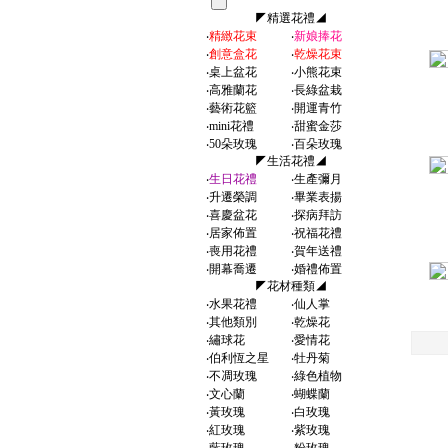
◤精選花禮◢
‧
精緻花束
‧
新娘捧花
‧
創意盒花
‧
乾燥花束
‧
桌上盆花
‧
小熊花束
‧
高雅蘭花
‧
長綠盆栽
‧
藝術花籃
‧
開運青竹
‧
mini花禮
‧
甜蜜金莎
‧
50朵玫瑰
‧
百朵玫瑰
◤生活花禮◢
‧
生日花禮
‧
生產彌月
‧
升遷榮調
‧
畢業表揚
‧
喜慶盆花
‧
探病拜訪
‧
居家佈置
‧
祝福花禮
‧
喪用花禮
‧
賀年送禮
‧
開幕喬遷
‧
婚禮佈置
◤花材種類◢
‧
水果花禮
‧
仙人掌
‧
其他類別
‧
乾燥花
‧
繡球花
‧
愛情花
‧
伯利恆之星
‧
牡丹菊
‧
不凋玫瑰
‧
綠色植物
‧
文心蘭
‧
蝴蝶蘭
‧
黃玫瑰
‧
白玫瑰
‧
紅玫瑰
‧
紫玫瑰