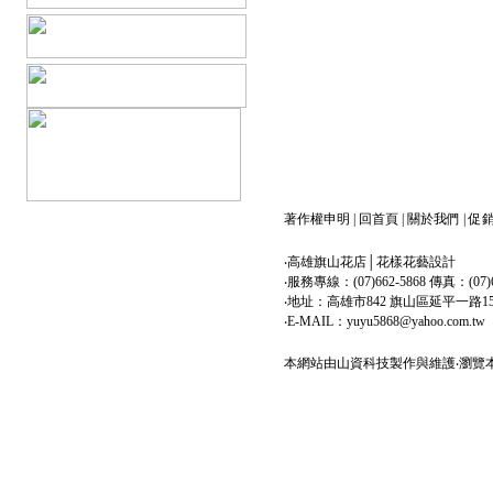
著作權申明
|
回首頁
|
關於我們
|
促
‧高雄旗山花店│花樣花藝設計
‧服務專線：(07)662-5868 傳真：(07)6
‧地址：高雄市842 旗山區延平一路1
‧E-MAIL：yuyu5868@yahoo.com.tw
本網站由
山資科技
製作與維護‧瀏覽本