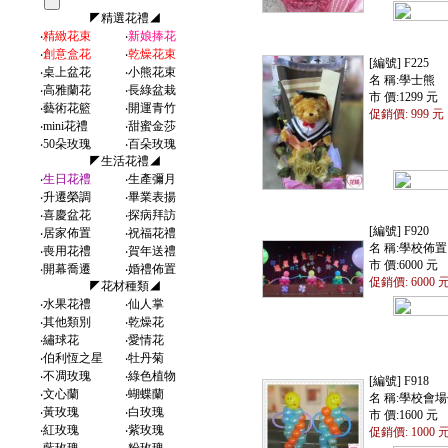
◤精選花禮◢
‧
精緻花束
‧
新娘捧花
‧
創意盒花
‧
乾燥花束
[編號] F225
‧
桌上盆花
‧
小熊花束
名 稱:學士熊
‧
高雅蘭花
‧
長綠盆栽
市 價:1299 元
‧
藝術花籃
‧
開運青竹
促銷價: 999 元
‧
mini花禮
‧
甜蜜金莎
‧
50朵玫瑰
‧
百朵玫瑰
◤生活花禮◢
‧
生日花禮
‧
生產彌月
‧
升遷榮調
‧
畢業表揚
‧
喜慶盆花
‧
探病拜訪
[編號] F920
‧
居家佈置
‧
祝福花禮
名 稱:學校佈置
‧
喪用花禮
‧
賀年送禮
市 價:6000 元
‧
開幕喬遷
‧
婚禮佈置
促銷價: 6000 
◤花材種類◢
‧
水果花禮
‧
仙人掌
‧
其他類別
‧
乾燥花
‧
繡球花
‧
愛情花
‧
伯利恆之星
‧
牡丹菊
‧
不凋玫瑰
‧
綠色植物
[編號] F918
‧
文心蘭
‧
蝴蝶蘭
名 稱:學校會
‧
黃玫瑰
‧
白玫瑰
市 價:1600 元
‧
紅玫瑰
‧
紫玫瑰
促銷價: 1000 