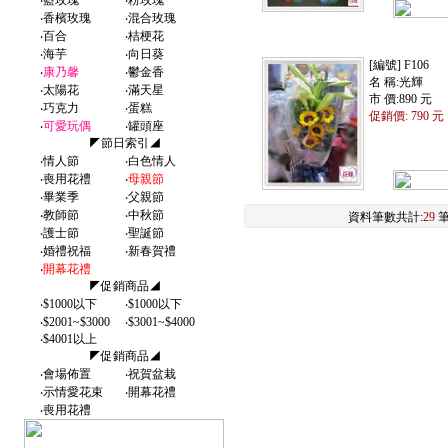
‧
藍玫瑰
‧
粉玫瑰
‧
香檳玫瑰
‧
混合玫瑰
‧
百合
‧
桔梗花
‧
海芋
‧
向日葵
[編號] F106
‧
康乃馨
‧
鬱金香
名 稱:光輝
‧
太陽花
‧
滿天星
市 價:890 元
‧
巧克力
‧
蛋糕
促銷價: 790 元
‧
可愛玩偶
‧
罐頭座
◤節日索引◢
‧
情人節
‧
白色情人
‧
喪用花禮
‧
母親節
‧
畢業季
‧
父親節
‧
教師節
‧
中秋節
資料筆數共計:
29
筆
‧
護士節
‧
聖誕節
‧
婚禮祝福
‧
新春賀禮
‧
開幕花禮
◤促銷商品◢
‧
$1000以下
‧
$1000以下
‧
$2001~$3000
‧
$3001~$4000
‧
$4001以上
◤促銷商品◢
‧
會場佈置
‧
祝賀盆栽
‧
示情愛花束
‧
開幕花禮
‧
喪用花禮