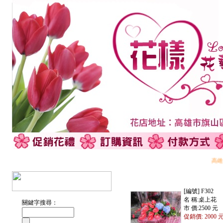
高雄旗
[編號] F302
名 稱:桌上花
關鍵字搜尋：
市 價:2500 元
促銷價: 2000 